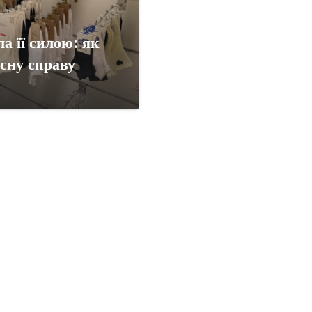
а її силою: як
сну справу