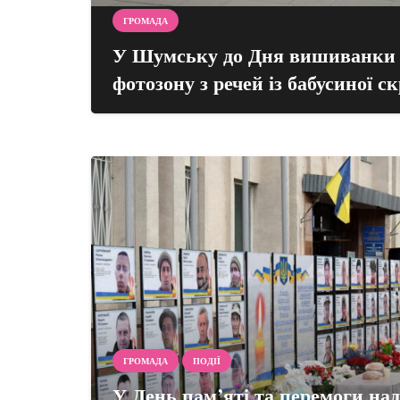
ГРОМАДА
У Шумську до Дня вишиванки 
фотозону з речей із бабусиної с
ГРОМАДА
ПОДІЇ
У День пам’яті та перемоги на