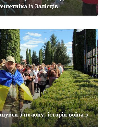
ешетніка із Залісців
нувся з полону: історія воїна з