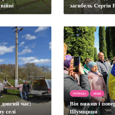
війні
загибель Сергія Р
ГРОМАДА
ЛЮДИ
 довгий час:
Він вижив і повер
у селі
Шумщини