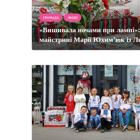
ГРОМАДА
ЛЮДИ
«Вишивала ночами при лампі»: 
майстрині Марії Юхим’юк із 