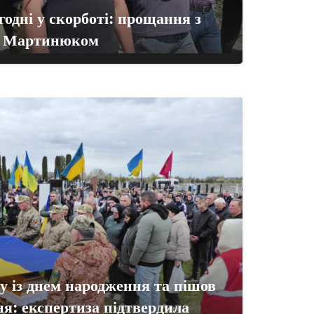
одні у скорботі: прощання з
ю Мартинюком
 із днем народження та пішов
ня: експертиза підтвердила