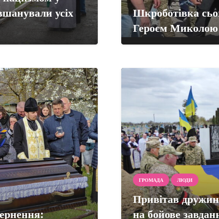
вшанували усіх
Шкроботівка сьог
Героєм Миколо
ГРОМАДА
ЛЮДИ
Привітав дружину
вернення:
на бойове завдан