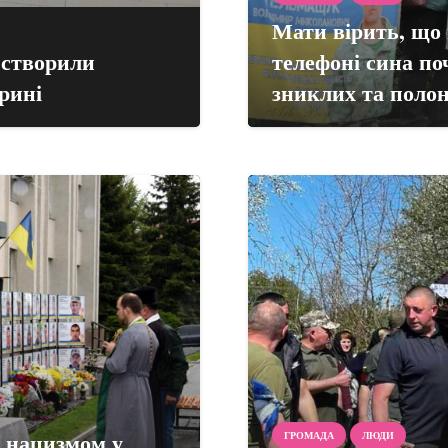
Мати вірить, що 
створили
телефоні сина поч
крині
зниклих та поло
д нацизмом у
ГРОМАДА
ЛЮДИ