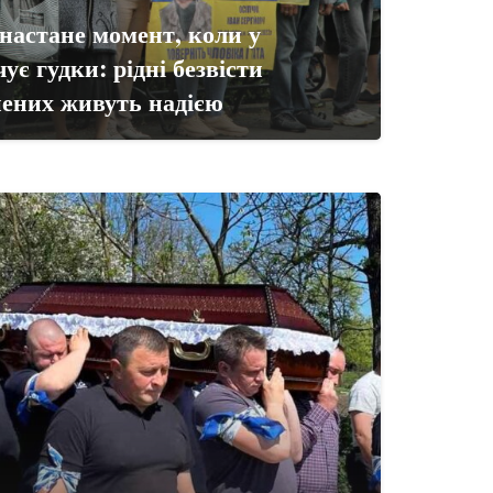
настане момент, коли у
ує гудки: рідні безвісти
нених живуть надією