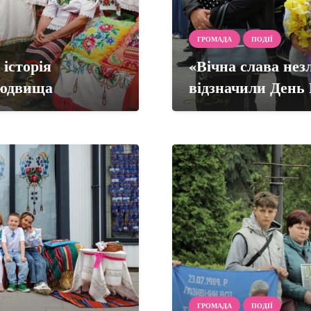
ГРОМАДА
ПОДІЇ
історія
«Вічна слава не
Людвища
відзначили День 
ГРОМАДА
ПОДІЇ