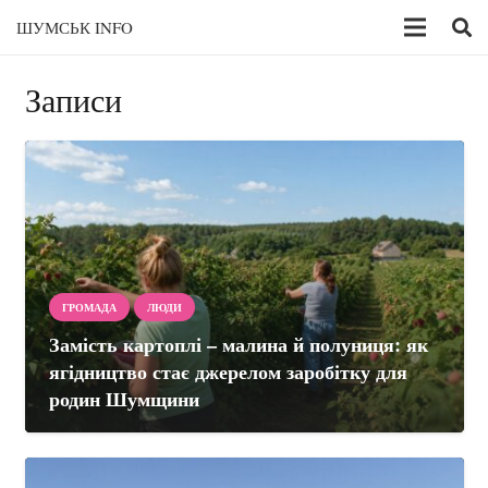
ШУМСЬК INFO
Записи
ГРОМАДА
ЛЮДИ
Замість картоплі – малина й полуниця: як
ягідництво стає джерелом заробітку для
родин Шумщини