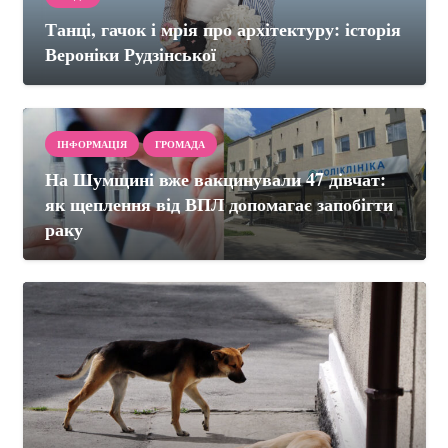
Танці, гачок і мрія про архітектуру: історія
Вероніки Рудзінської
ІНФОРМАЦІЯ
ГРОМАДА
На Шумщині вже вакцинували 47 дівчат:
як щеплення від ВПЛ допомагає запобігти
раку