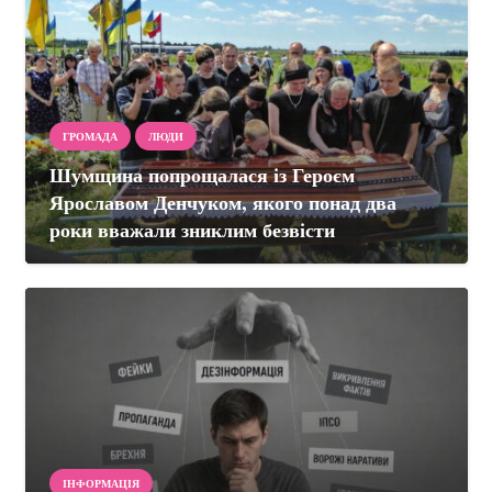
ГРОМАДА
ЛЮДИ
Шумщина попрощалася із Героєм
Ярославом Денчуком, якого понад два
роки вважали зниклим безвісти
ІНФОРМАЦІЯ